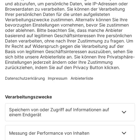
Fachmedien Recht und Wirtschaft
Ein Fachbereich der
dfv Mediengruppe
Mainzer Landstr. 251
60326 Frankfurt am Main
E-Mail:
info@ruw.de
Web:
https://www.ruw.de
AGB
Impressum
Datenschutzerklärung
Genderhinweis
Cookie-Einstellungen