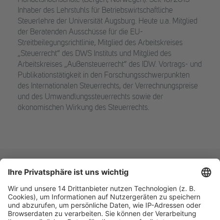
Handelshochschule (Bergen, Norwegen). Seit 10/2015
Inhaber des Lehrstuhls für Betriebswirtschaftliche
Steuerlehre der Universität Augsburg. Heute u.a. Mitglied
der Beratenden Ausschüsse für die EU-
Streitbeilegungsrichtlinie, Mitglied des Arbeitskreises
„Steuerrecht“ des DWS Instituts und Mitglied des
Arbeitskreises „Außensteuerrecht“ des IDW. Vortrags- und
Publikationstätigkeit in den Forschungsschwerpunkten
des Internationalen Steuerrechts, der Verrechnungspreise
und des Umwandlungssteuerrechts sowie der
ökonomischen Wirkung des Steuerrechts.