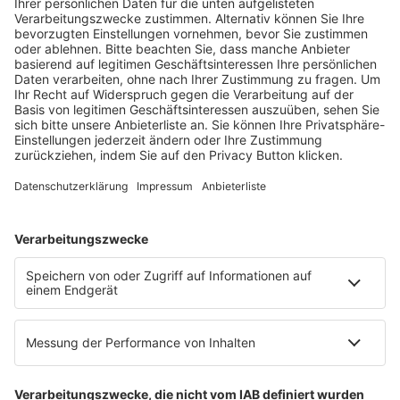
Fachmedien Recht und Wirtschaft
Ein Fachbereich der
dfv Mediengruppe
Mainzer Landstr. 251
60326 Frankfurt am Main
E-Mail:
info@ruw.de
Web:
https://www.ruw.de
AGB
Impressum
Datenschutzerklärung
Genderhinweis
Cookie-Einstellungen