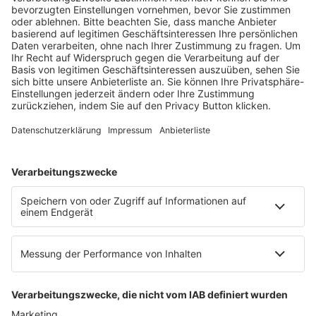
Fachmedien Recht und Wirtschaft
Ein Fachbereich der
dfv Mediengruppe
Mainzer Landstr. 251
60326 Frankfurt am Main
E-Mail:
info@ruw.de
Web:
https://www.ruw.de
AGB
Impressum
Datenschutzerklärung
Genderhinweis
Cookie-Einstellungen