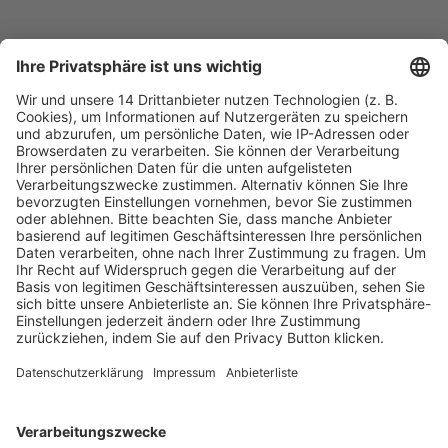
Fachmedien Recht und Wirtschaft
Ein Fachbereich der
dfv Mediengruppe
Mainzer Landstr. 251
60326 Frankfurt am Main
E-Mail:
info@ruw.de
Web:
https://www.ruw.de
AGB
Impressum