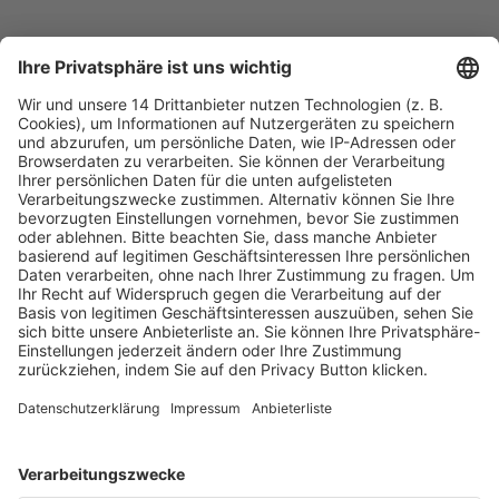
Fachmedien Recht und Wirtschaft
Ein Fachbereich der
dfv Mediengruppe
Mainzer Landstr. 251
60326 Frankfurt am Main
E-Mail:
info@ruw.de
Web:
https://www.ruw.de
AGB
Impressum