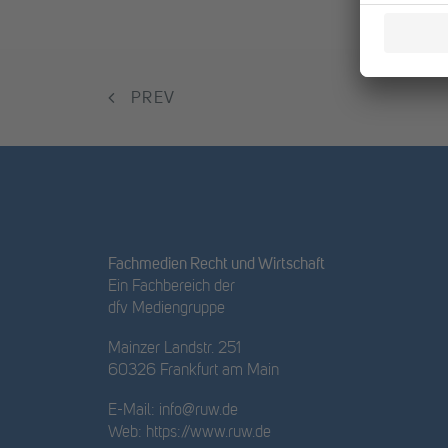
PREV
Fachmedien Recht und Wirtschaft
Ein Fachbereich der
dfv Mediengruppe
Mainzer Landstr. 251
60326 Frankfurt am Main
E-Mail:
info@ruw.de
Web:
https://www.ruw.de