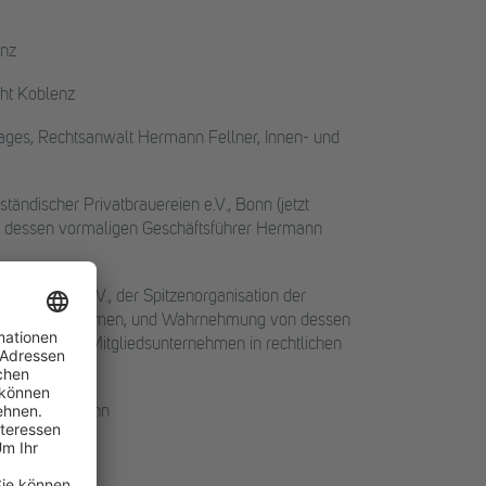
inz
ht Koblenz
ages, Rechtsanwalt Hermann Fellner, Innen- und
tändischer Privatbrauereien e.V., Bonn (jetzt
it dessen vormaligen Geschäftsführer Hermann
eutschland e.V., der Spitzenorganisation der
itgliedsunternehmen, und Wahrnehmung von dessen
treuung der Mitgliedsunternehmen in rechtlichen
urg an der Lahn