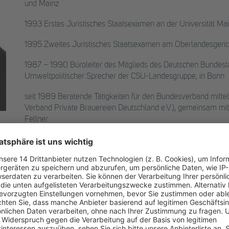
und Mainz
1993 Erstes Juristisches Staatsexamen an der Universität Ma
1995 Zweites Juristisches Staatsexamen am Oberlandesgeric
1987 – 1990 Büroleiter des Mitglieds des Deutschen Bundest
Umweltpolitischer Sprecher der CSU-Landesgruppe, in Bonn
seit 1989 Beratende Tätigkeiten für den Bundesverband mittels
Verband Private Brauereien Deutschland e.V.), gemeinsam m
Fellner
seit 1992 Geschäftsführer des Verbandes Private Brauereien D
mittelständischen Brauwirtschaft in Deutschland mit 800 M
Interessen auf Bundes- und Landesebene sowie in Brüssel; Be
Fragestellungen
1995 Zulassung als Rechtsanwalt mit eigener Kanzlei in Limb