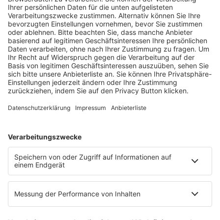
Fachmedien Recht und Wirtschaft
Ein Fachbereich der
dfv Mediengruppe
Mainzer Landstr. 251
60326 Frankfurt am Main
E-Mail:
info@ruw.de
Web:
https://www.ruw.de
AGB
Impressum
Datenschutzerklärung
Genderhinweis
Cookie-Einstellungen