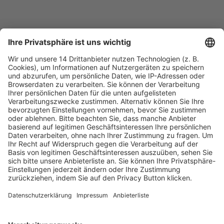
Fachmedien Recht und Wirtschaft
Ein Fachbereich der
dfv Mediengruppe
Mainzer Landstr. 251
60326 Frankfurt am Main
E-Mail:
info@ruw.de
Web:
https://www.ruw.de
AGB