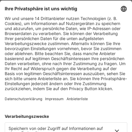
Fachmedien Recht und Wirtschaft
Ein Fachbereich der
dfv Mediengruppe
Mainzer Landstr. 251
60326 Frankfurt am Main
E-Mail:
info@ruw.de
Web:
https://www.ruw.de
AGB
Impressum
Datenschutzerklärung