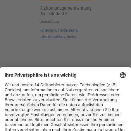
Risikomanagement entlang
der Lieferkette
Veranstaltung
Kartellrecht
,
Handelsrecht
,
Lebensmittelrecht
,
Archiv
Fachmedien Recht und Wirtschaft
Ein Fachbereich der
dfv Mediengruppe