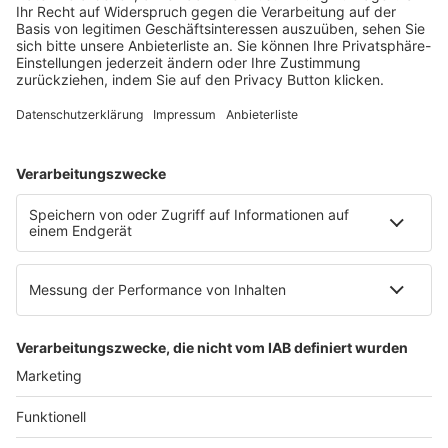
Mainzer Landstr. 251
60326 Frankfurt am Main
E-Mail:
info@ruw.de
Web:
https://www.ruw.de
AGB
Impressum
Datenschutzerklärung
Genderhinweis
Cookie-Einstellungen
zum Seitenanfang