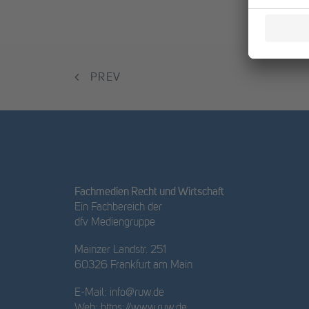
PREV
Fachmedien Recht und Wirtschaft
Ein Fachbereich der
dfv Mediengruppe
Mainzer Landstr. 251
60326 Frankfurt am Main
E-Mail:
info@ruw.de
Web:
https://www.ruw.de