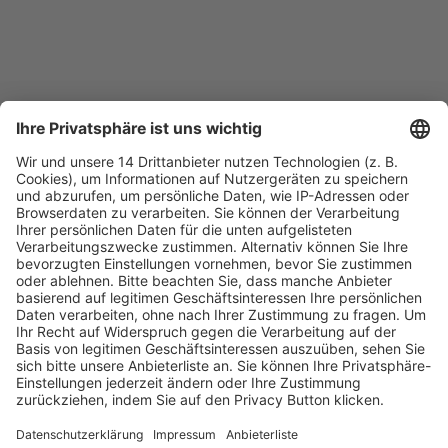
Fachmedien Recht und Wirtschaft
Ein Fachbereich der
dfv Mediengruppe
Mainzer Landstr. 251
60326 Frankfurt am Main
E-Mail:
info@ruw.de
Web:
https://www.ruw.de