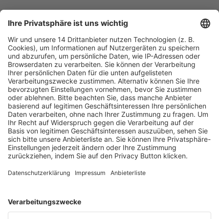
Fachmedien Recht und Wirtschaft
Ein Fachbereich der
dfv Mediengruppe
Mainzer Landstr. 251
60326 Frankfurt am Main
E-Mail:
info@ruw.de
Web:
https://www.ruw.de
AGB
Impressum