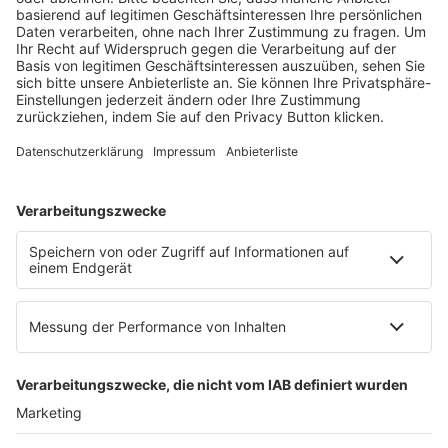
Ein Fachbereich der
dfv Mediengruppe
Mainzer Landstr. 251
60326 Frankfurt am Main
E-Mail:
info@ruw.de
Web:
https://www.ruw.de
AGB
Impressum
Datenschutzerklärung
Genderhinweis
Cookie-Einstellungen
zum Seitenanfang