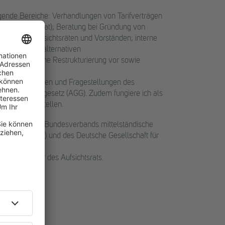
ende Bereiche: Verhandlungen von Tarifverträgen
el (Aufsichtsrat); Beratung bei Gründung von
tung von Aufsichtsräten und Vorständen; interne
rbeitnehmer; alternativen
arbeitsrechtliche Restrukturierung vor sowie
aktuellen Themen und Fragestellungen des
iskriminierungsgesetz (AGG). Zudem fungiere ich als
r Einigungsstellen.
ersvorsorge, des Bundesverbands mittelständische
ation (EELA) und des Deutsche Gesellschaft für
t Vorsitzender des Aufsichtsrats.