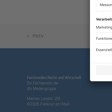
PREV
Fachmedien Recht und Wirtschaft
Ein Fachbereich der
dfv Mediengruppe
Mainzer Landstr. 251
60326 Frankfurt am Main