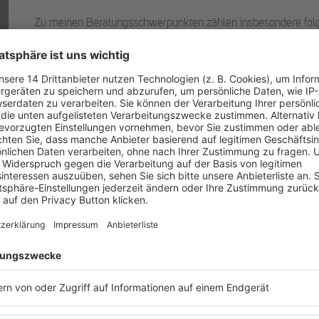
Zu meinen Beratungsschwerpunkten zählen insbesondere folg
und Beratung zu Tarifrecht; Mitbestimmung auf dem Board Lev
Aufsichtsräten sowie zu Rechtsfolgen insbesondere wegen Haf
Ermittlungen; Regelungen für ältere Arbeitnehmerinnen und A
Personalbesetzungsstrategien; Arbeit 4.0 und Digitalisierung; 
Integration nach der Transaktion; internationales Arbeitsrecht.
Außerhalb meiner Praxis publiziere ich regelmäßig zu hoch-
Arbeitsrechts wie etwa zum Aufsichtsrat, Tarifrecht und Antid
Verhandlungstrainer und betreue Mediationen und Verfahren vo
Ich bin Mitglied der Arbeitsgemeinschaft für betriebliche Alt
Wirtschaft (BVMW), der European Employment Lawyers Associ
Personalführung e.V. (DGFP).
Weiterhin berate ich zum Recht der Aufsichtsräte und bin selbs
Studium:
Jura-Studium an der Universität Bayreuth
Zulassungen:
Zugelassener Rechtsanwalt seit 1996
Fachanwalt für Arbeitsrecht seit 1999