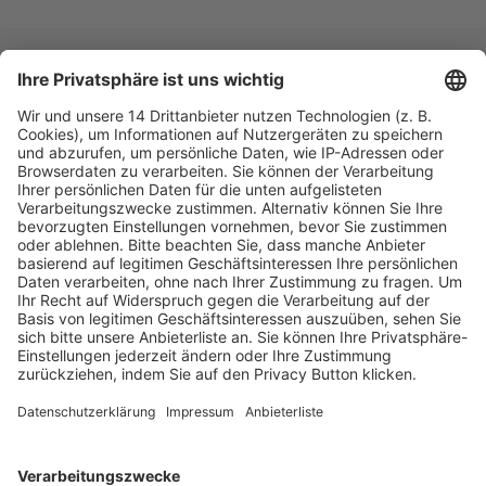
Fachmedien Recht und Wirtschaft
Ein Fachbereich der
dfv Mediengruppe
Mainzer Landstr. 251
60326 Frankfurt am Main
E-Mail:
info@ruw.de
Web:
https://www.ruw.de
AGB