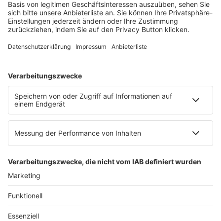
Mainzer Landstr. 251
60326 Frankfurt am Main
E-Mail:
info@ruw.de
Web:
https://www.ruw.de
AGB
Impressum
Datenschutzerklärung
Genderhinweis
Cookie-Einstellungen
zum Seitenanfang