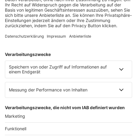
Mainzer Landstr. 251
60326 Frankfurt am Main
E-Mail:
info@ruw.de
Web:
https://www.ruw.de
AGB
Impressum
Datenschutzerklärung
Genderhinweis
Cookie-Einstellungen
zum Seitenanfang