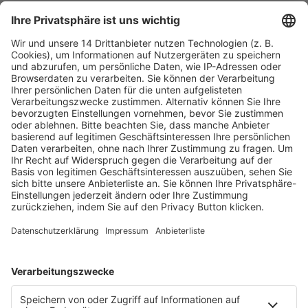
Fachmedien Recht und Wirtschaft
Ein Fachbereich der
dfv Mediengruppe
Mainzer Landstr. 251
60326 Frankfurt am Main
E-Mail:
info@ruw.de
Web:
https://www.ruw.de
AGB
Impressum
Datenschutzerklärung