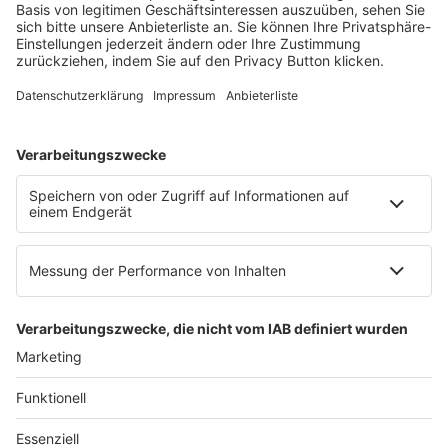
Mainzer Landstr. 251
60326 Frankfurt am Main
E-Mail:
info@ruw.de
Web:
https://www.ruw.de
AGB
Impressum
Datenschutzerklärung
Genderhinweis
Cookie-Einstellungen
zum Seitenanfang