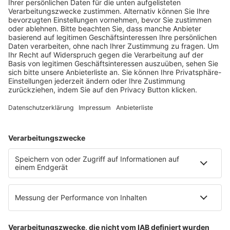
Fachmedien Recht und Wirtschaft
Ein Fachbereich der
dfv Mediengruppe
Mainzer Landstr. 251
60326 Frankfurt am Main
E-Mail:
info@ruw.de
Web:
https://www.ruw.de
AGB
Impressum
Datenschutzerklärung
Genderhinweis
Cookie-Einstellungen