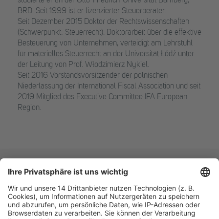
studierte er an der Otto-Friedrich-Universität Bamberg,
BRD. Seit 1999 ist er lizenzierter Steuerberater.
Seit Dezember 2015 Doktor der Rechtswissenschaften
(Schwerpunkt: Steuerrecht). Doktorarbeit über die effektive
Besteuerung von Unternehmen, verteidigt am Lehrstuhl
für materielles Steuerrecht an der Universität Łódź unter
der Leitung von Prof. Włodzimierz Nykiel.
Seit 2016 Vorstandsvorsitzender der polnischen
Niederlassung der International Fiscal Association und seit
2019 Mitglied des Executive Committee IFA European
Region.