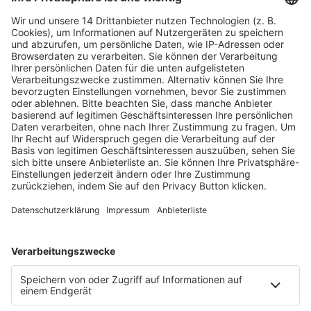
Fachmedien Recht und Wirtschaft
Ein Fachbereich der
dfv Mediengruppe
Mainzer Landstr. 251
60326 Frankfurt am Main
E-Mail:
info@ruw.de
Web:
https://www.ruw.de
AGB
Impressum
Datenschutzerklärung
Genderhinweis
Cookie-Einstellungen