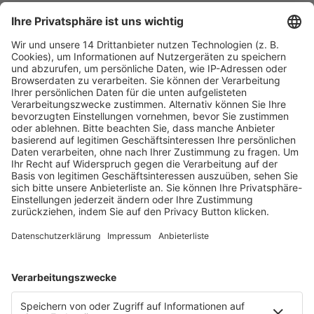
Fachmedien Recht und Wirtschaft
Ein Fachbereich der
dfv Mediengruppe
Mainzer Landstr. 251
60326 Frankfurt am Main
E-Mail:
info@ruw.de
Web:
https://www.ruw.de
AGB
Impressum
Datenschutzerklärung