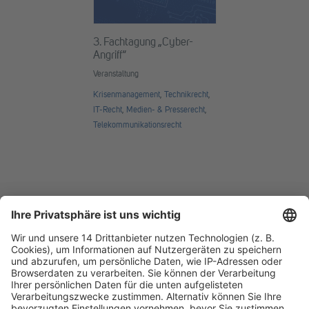
3. Fachtagung „Cyber-
Angriff“
Veranstaltung
Krisenmanagement
,
Technikrecht
,
IT-Recht
,
Medien- & Presserecht
,
Telekommunikationsrecht
Fachmedien Recht und Wirtschaft