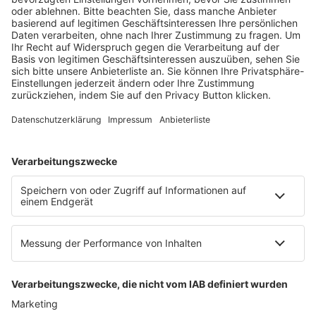
Ein Fachbereich der
dfv Mediengruppe
Mainzer Landstr. 251
60326 Frankfurt am Main
E-Mail:
info@ruw.de
Web:
https://www.ruw.de
AGB
Impressum
Datenschutzerklärung
Genderhinweis
Cookie-Einstellungen