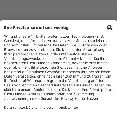
Fachmedien Recht und Wirtschaft
Ein Fachbereich der
dfv Mediengruppe
Mainzer Landstr. 251
60326 Frankfurt am Main
E-Mail:
info@ruw.de
Web:
https://www.ruw.de