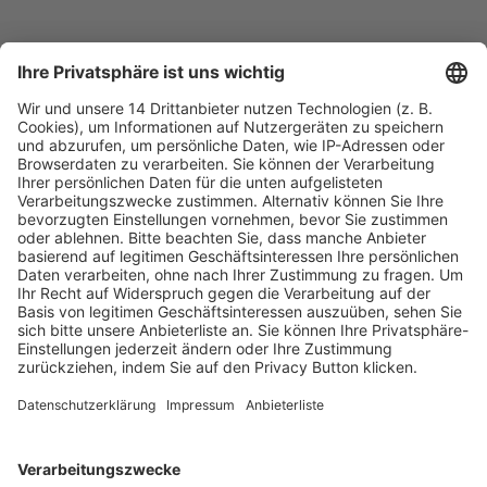
Fachmedien Recht und Wirtschaft
Ein Fachbereich der
dfv Mediengruppe
Mainzer Landstr. 251
60326 Frankfurt am Main
E-Mail:
info@ruw.de
Web:
https://www.ruw.de
AGB
Impressum