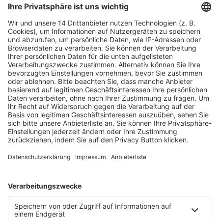
Fachmedien Recht und Wirtschaft
Ein Fachbereich der
dfv Mediengruppe
Mainzer Landstr. 251
60326 Frankfurt am Main
E-Mail:
info@ruw.de
Web:
https://www.ruw.de
AGB
Impressum
Datenschutzerklärung
Genderhinweis