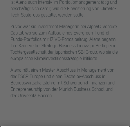
ist Alena auch intensiv im Portfoliomanagement tätig und
beschäftigt sich damit, wie die Finanzierung von Climate-
Tech-Scale-ups gestaltet werden sollte.
Zuvor war sie Investment Managerin bei AlphaQ Venture
Capital, wo sie zum Aufbau eines Evergreen-Fund-of-
Funds-Portfolios mit 17 VC-Fonds beitrug. Alena begann
ihre Karriere bei Strategic Business Innovator Berlin, einer
Tochtergesellschaft der japanischen SBI Group, wo sie die
europäische Klimainvestitionsstrategie initiierte.
Alena hält einen Master-Abschluss in Management von
der ESCP Europe und einen Bachelor-Abschluss in
Betriebswirtschaftslehre mit Schwerpunkt Finanzen und
Entrepreneurship von der Munich Business School und
der Università Bocconi.