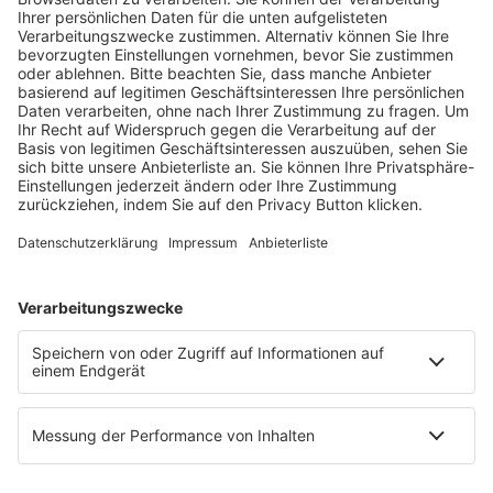
Fachmedien Recht und Wirtschaft
Ein Fachbereich der
dfv Mediengruppe
Mainzer Landstr. 251
60326 Frankfurt am Main
E-Mail:
info@ruw.de
Web:
https://www.ruw.de
AGB
Impressum
Datenschutzerklärung
Genderhinweis
Cookie-Einstellungen