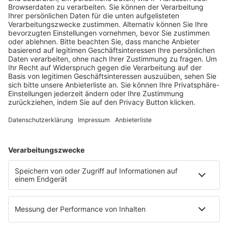
Fachmedien Recht und Wirtschaft
Ein Fachbereich der
dfv Mediengruppe
Mainzer Landstr. 251
60326 Frankfurt am Main
E-Mail:
info@ruw.de
Web:
https://www.ruw.de
AGB
Impressum
Datenschutzerklärung
Genderhinweis
Cookie-Einstellungen