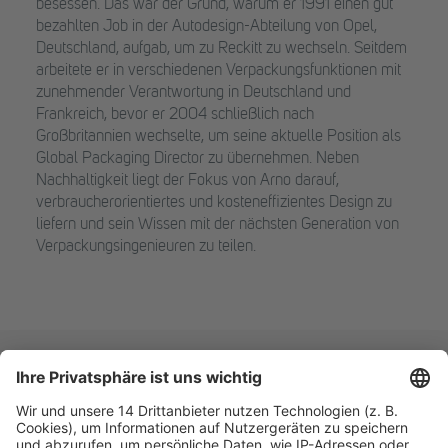
besessen. Das war der Grund, warum er 1991 einen gut
bezahlten Job in der Autodesign-Abteilung von Opel,
Deutschland, aufgab, um zu Reckitt zu wechseln. Seitdem
arbeitete er in verschiedenen Verpackungsfunktionen mit
zunehmender Verantwortung in Deutschland und
Frankreich, bevor er 2004 schließlich nach
Großbritannien wechselte, um seine aktuelle Position als
Global Packaging Director zu übernehmen. Neben
Nachhaltigkeit liegt der Fokus von Arno darauf,
verbraucherorientiertes und kosteneffizientes Design zu
liefern und sein Wissen mit der nächsten Generation von
Verpackungsingenieuren zu teilen.