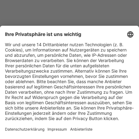
Fachmedien Recht und Wirtschaft
Ein Fachbereich der
dfv Mediengruppe
Mainzer Landstr. 251
60326 Frankfurt am Main
E-Mail:
info@ruw.de
Web:
https://www.ruw.de