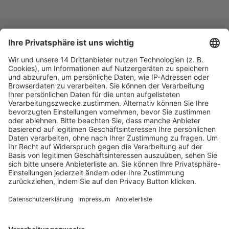
Fachmedien Recht und Wirtschaft
Ein Fachbereich der
dfv Mediengruppe
Mainzer Landstr. 251
60326 Frankfurt am Main
E-Mail:
info@ruw.de
Web:
https://www.ruw.de
AGB