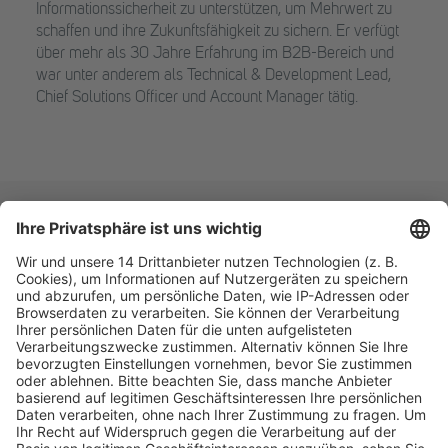
Informationssicherheit zu unterstützen, um Mehrwert zu
schaffen und ihre Zukunftsfähigkeit zu sichern. Er verfügt
über mehr als 30 Jahre Erfahrung im B2B-Bereich und
war unter anderem als Technical & Development Lead,
Chief Solutions Officer und Account Manager tätig.
Fachmedien Recht und Wirtschaft
Ein Fachbereich der
dfv Mediengruppe
Mainzer Landstr. 251