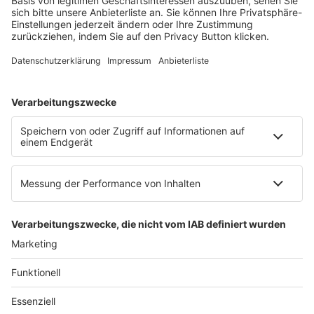
60326 Frankfurt am Main
E-Mail:
info@ruw.de
Web:
https://www.ruw.de
AGB
Impressum
Datenschutzerklärung
Genderhinweis
Cookie-Einstellungen
zum Seitenanfang