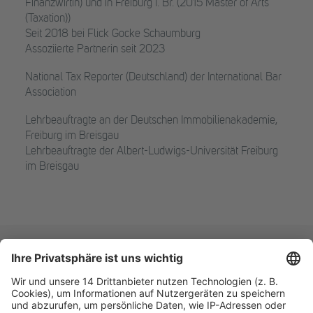
Finanzwirtin) und in Freiburg i. Br. (2015 Master of Arts
(Taxation))
Seit 2018 bei Flick Gocke Schaumburg
Assoziierte Partnerin seit 2023
National Tax Reporter (Deutschland) der International Bar
Association
Lehrbeauftragte an der Deutschen Immobilienakademie,
Freiburg im Breisgau
Lehrbeauftragte der Albert-Ludwigs-Universität Freiburg
im Breisgau