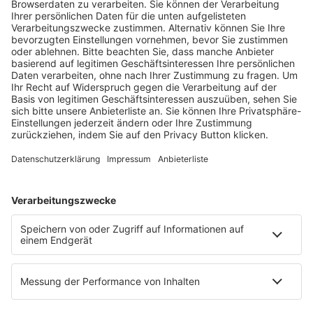
Fachmedien Recht und Wirtschaft
Ein Fachbereich der
dfv Mediengruppe
Mainzer Landstr. 251
60326 Frankfurt am Main
E-Mail:
info@ruw.de
Web:
https://www.ruw.de
AGB
Impressum
Datenschutzerklärung
Genderhinweis
Cookie-Einstellungen