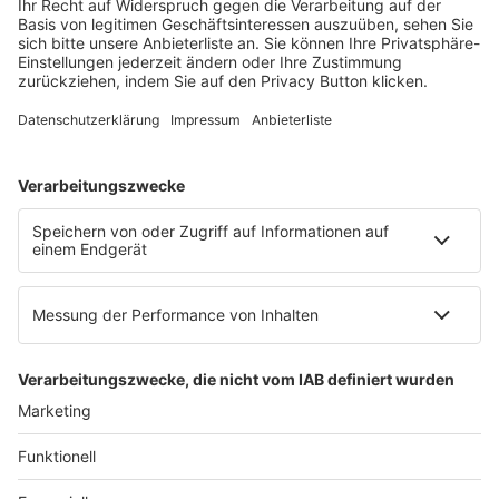
Mainzer Landstr. 251
60326 Frankfurt am Main
E-Mail:
info@ruw.de
Web:
https://www.ruw.de
AGB
Impressum
Datenschutzerklärung
Genderhinweis
Cookie-Einstellungen
zum Seitenanfang