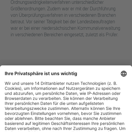
Ordnungswidrigkeitenverfahren unterschiedlicher
Größenordnungen. Zudem war er mit der Durchführung
von Überprüfungsverfahren in verschiedenen Branchen
betraut. Vor seiner Tätigkeit bei der Landesbeauftragten
war er bei einer niedersächsischen Kommunalverwaltung
in verschiedenen Bereichen eingesetzt, zuletzt als Prüfer.
Fachmedien Recht und Wirtschaft
Ein Fachbereich der
dfv Mediengruppe