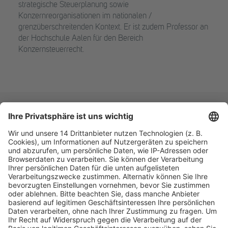
strategische Steuerplanung sowie
Konzernreorganisationen im nationalen /
grenzüberschreitenden Kontext. Er ist zudem Professor an
der Hochschule Aalen für den Bereich
Konzernsteuerrecht.
Fachmedien Recht und Wirtschaft
Ein Fachbereich der
dfv Mediengruppe
Mainzer Landstr. 251