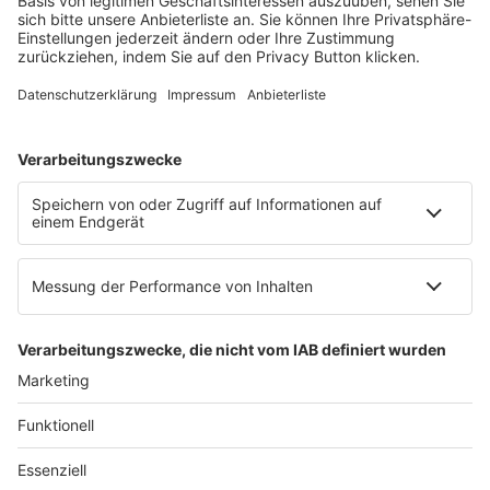
60326 Frankfurt am Main
E-Mail:
info@ruw.de
Web:
https://www.ruw.de
AGB
Impressum
Datenschutzerklärung
Genderhinweis
Cookie-Einstellungen
zum Seitenanfang