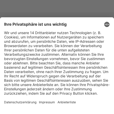
Fachmedien Recht und Wirtschaft
Ein Fachbereich der
dfv Mediengruppe
Mainzer Landstr. 251
60326 Frankfurt am Main
E-Mail:
info@ruw.de
Web:
https://www.ruw.de