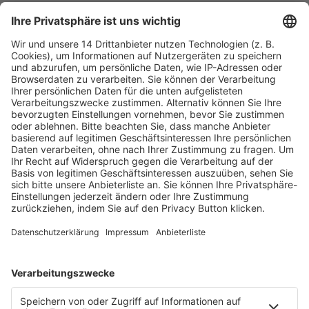
Fachmedien Recht und Wirtschaft
Ein Fachbereich der
dfv Mediengruppe
Mainzer Landstr. 251
60326 Frankfurt am Main
E-Mail:
info@ruw.de
Web:
https://www.ruw.de
AGB
Impressum
Datenschutzerklärung