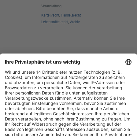
Veranstaltung
Kartellrecht
,
Handelsrecht
,
Lebensmittelrecht
,
Archiv
Fachmedien Recht und Wirtschaft
Ein Fachbereich der
dfv Mediengruppe
Mainzer Landstr. 251
60326 Frankfurt am Main