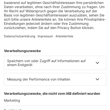
dfv Mediengruppe
Mainzer Landstr. 251
60326 Frankfurt am Main
E-Mail:
info@ruw.de
Web:
https://www.ruw.de
AGB
Impressum
Datenschutzerklärung
Genderhinweis
Cookie-Einstellungen
zum Seitenanfang