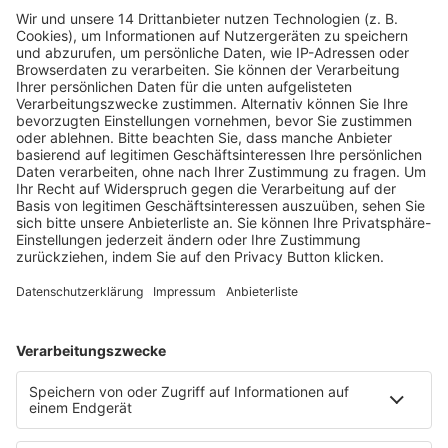
Fachmedien Recht und Wirtschaft
Ein Fachbereich der
dfv Mediengruppe
Mainzer Landstr. 251
60326 Frankfurt am Main
E-Mail:
info@ruw.de
Web:
https://www.ruw.de
AGB
Impressum
Datenschutzerklärung
Genderhinweis
Cookie-Einstellungen