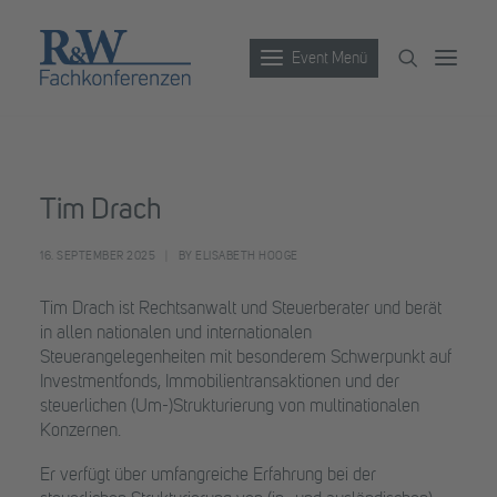
Event Menü
Veranstaltungen
Tim Drach
Partner werden
16. SEPTEMBER 2025
|
BY
ELISABETH HOOGE
Newsletter
Archiv
Tim Drach ist Rechtsanwalt und Steuerberater und berät
in allen nationalen und internationalen
Steuerangelegenheiten mit besonderem Schwerpunkt auf
Investmentfonds, Immobilientransaktionen und der
steuerlichen (Um-)Strukturierung von multinationalen
Konzernen.
Er verfügt über umfangreiche Erfahrung bei der