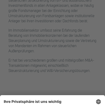
steuerlichen Strukturierung von (in- und ausländischen)
Investmentfonds in allen Anlageklassen, wobei er häufig
große Fondsmanager bei der Einrichtung oder
Umstrukturierung von Fondsanlagen sowie institutionelle
Anleger bei ihren Investitionen oder Dachfonds berät.
Im Immobiliensektor umfasst seine Erfahrung die
Beratung von Immobilienkonzernen bei der laufenden
Steuerplanung und Umstrukturierung sowie die Vertretung
von Mandanten im Rahmen von steuerlichen
Außenprüfungen.
Er hat bei verschiedenen großen und mittelgroßen M&A-
Transaktionen mitgewirkt, einschließlich
Steuerstrukturierung und W&I-Versicherungslösungen.