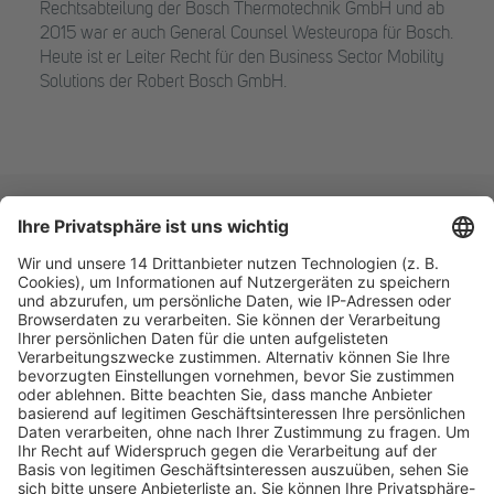
Rechtsabteilung der Bosch Thermotechnik GmbH und ab
2015 war er auch General Counsel Westeuropa für Bosch.
Heute ist er Leiter Recht für den Business Sector Mobility
Solutions der Robert Bosch GmbH.
Fachmedien Recht und Wirtschaft
Ein Fachbereich der
dfv Mediengruppe
Mainzer Landstr. 251
60326 Frankfurt am Main