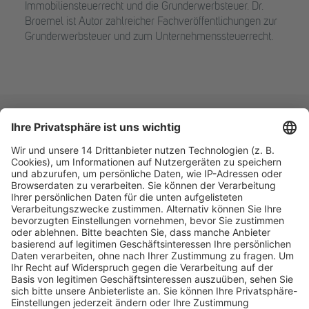
Immobiliensteuerrecht und die Grunderwerbsteuer. Dr.
Broemel ist Autor zahlreicher Fachveröffentlichungen zur
Grunderwerbsteuer und zum Unternehmenssteuerrecht.
Fachmedien Recht und Wirtschaft
Ein Fachbereich der
dfv Mediengruppe
Mainzer Landstr. 251
60326 Frankfurt am Main