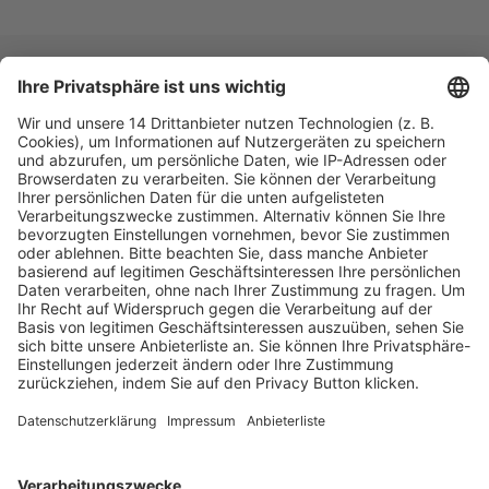
Fachmedien Recht und Wirtschaft
Ein Fachbereich der
dfv Mediengruppe
Mainzer Landstr. 251
60326 Frankfurt am Main
E-Mail:
info@ruw.de
Web:
https://www.ruw.de
AGB