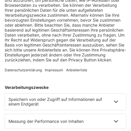
Fachmedien Recht und Wirtschaft
Ein Fachbereich der
dfv Mediengruppe
Mainzer Landstr. 251
60326 Frankfurt am Main
E-Mail:
info@ruw.de
Web:
https://www.ruw.de
AGB
Impressum
Datenschutzerklärung
Genderhinweis
Cookie-Einstellungen