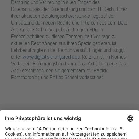
Beratung und Vertretung in allen Fragen des
Datenschutzes, der Datennutzung und dem IT-Recht. Einer
ihrer aktuellen Beratungsschwerpunkte liegt auf der
Umsetzung der neuen Rechte und Pflichten aus dem Data
Act. Kristina Schreiber publiziert regelmäßig in
Fachzeitschriften zu diesen Themen, hält Vorträge zu
aktuellen Rechtsfragen aus ihren Spezialgebieten, ist
Lehrbeauftragte an der Fernuniversität Hagen und bloggt
unter
www.digitalisierungsrecht.eu
. Kürzlich ist im Nomos-
Verlag ein Einführungsband zum Data Act („Der neue Data
Act“) erschienen, den sie gemeinsam mit Patrick
Pommerening und Philipp Schoel verfasst hat.