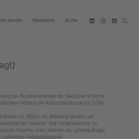
tner werden
Newsletter
Archiv
agt)
eilung des Bundesverbandes der Deutschen Industrie
Zölle beim Verband der Automobilindustrie e.V. (VDA)
dustrie e.V. (BDI) in der Abteilung Steuern und
nanzpolitik der Industrie- und Handelskammer zu
hrung als Dozentin, unter anderem als Lehrbeauftragte
n zahlreicher Fachpublikationen.