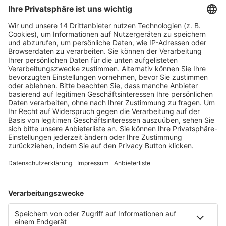
Fachmedien Recht und Wirtschaft
Ein Fachbereich der
dfv Mediengruppe
Mainzer Landstr. 251
60326 Frankfurt am Main
E-Mail:
info@ruw.de
Web:
https://www.ruw.de
AGB
Impressum
Datenschutzerklärung
Genderhinweis