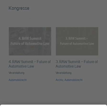
Kongresse
4. RAW Summit – Future of
3. RAW Summit – Future of
Automotive Law
Automotive Law
Veranstaltung
Veranstaltung
Automobilrecht
Archiv
,
Automobilrecht