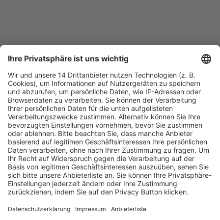
Fachmedien Recht und Wirtschaft
Ein Fachbereich der
dfv Mediengruppe
Mainzer Landstr. 251
60326 Frankfurt am Main
E-Mail:
info@ruw.de
Web:
https://www.ruw.de