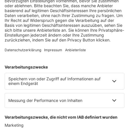
Fachmedien Recht und Wirtschaft
Ein Fachbereich der
dfv Mediengruppe
Mainzer Landstr. 251
60326 Frankfurt am Main
E-Mail:
info@ruw.de
Web:
https://www.ruw.de
AGB
Impressum
Datenschutzerklärung
Genderhinweis
Cookie-Einstellungen