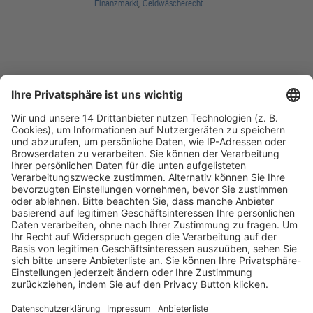
Finanzmarkt
,
Geldwäscherecht
Fachmedien Recht und Wirtschaft
Ein Fachbereich der
dfv Mediengruppe
Mainzer Landstr. 251
60326 Frankfurt am Main
E-Mail:
info@ruw.de
Web:
https://www.ruw.de