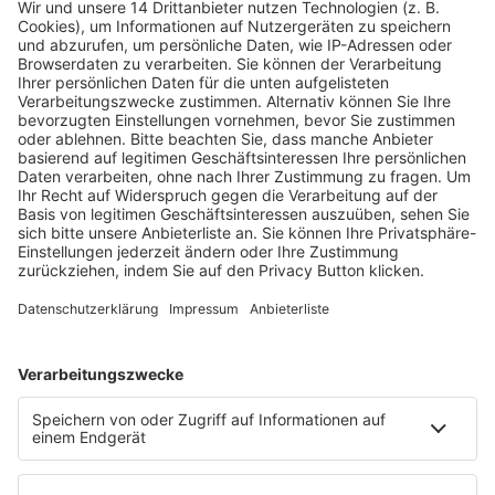
Fachmedien Recht und Wirtschaft
Ein Fachbereich der
dfv Mediengruppe
Mainzer Landstr. 251
60326 Frankfurt am Main
E-Mail:
info@ruw.de
Web:
https://www.ruw.de
AGB
Impressum
Datenschutzerklärung
Genderhinweis
Cookie-Einstellungen